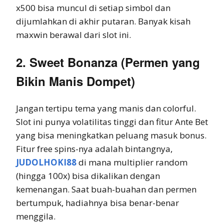
x500 bisa muncul di setiap simbol dan
dijumlahkan di akhir putaran. Banyak kisah
maxwin berawal dari slot ini.
2. Sweet Bonanza (Permen yang
Bikin Manis Dompet)
Jangan tertipu tema yang manis dan colorful.
Slot ini punya volatilitas tinggi dan fitur Ante Bet
yang bisa meningkatkan peluang masuk bonus.
Fitur free spins-nya adalah bintangnya,
JUDOLHOKI88
di mana multiplier random
(hingga 100x) bisa dikalikan dengan
kemenangan. Saat buah-buahan dan permen
bertumpuk, hadiahnya bisa benar-benar
menggila.