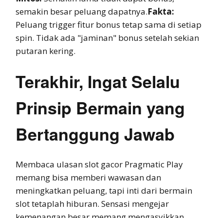
semakin besar peluang dapatnya.
Fakta:
Peluang trigger fitur bonus tetap sama di setiap
spin. Tidak ada "jaminan" bonus setelah sekian
putaran kering.
Terakhir, Ingat Selalu
Prinsip Bermain yang
Bertanggung Jawab
Membaca ulasan slot gacor Pragmatic Play
memang bisa memberi wawasan dan
meningkatkan peluang, tapi inti dari bermain
slot tetaplah hiburan. Sensasi mengejar
kemenangan besar memang mengasyikkan,