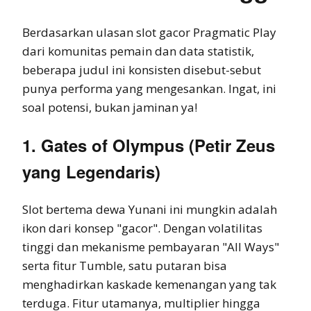
Berdasarkan ulasan slot gacor Pragmatic Play
dari komunitas pemain dan data statistik,
beberapa judul ini konsisten disebut-sebut
punya performa yang mengesankan. Ingat, ini
soal potensi, bukan jaminan ya!
1. Gates of Olympus (Petir Zeus
yang Legendaris)
Slot bertema dewa Yunani ini mungkin adalah
ikon dari konsep "gacor". Dengan volatilitas
tinggi dan mekanisme pembayaran "All Ways"
serta fitur Tumble, satu putaran bisa
menghadirkan kaskade kemenangan yang tak
terduga. Fitur utamanya, multiplier hingga