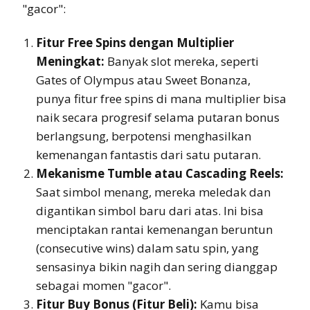
"gacor":
Fitur Free Spins dengan Multiplier
Meningkat:
Banyak slot mereka, seperti
Gates of Olympus atau Sweet Bonanza,
punya fitur free spins di mana multiplier bisa
naik secara progresif selama putaran bonus
berlangsung, berpotensi menghasilkan
kemenangan fantastis dari satu putaran.
Mekanisme Tumble atau Cascading Reels:
Saat simbol menang, mereka meledak dan
digantikan simbol baru dari atas. Ini bisa
menciptakan rantai kemenangan beruntun
(consecutive wins) dalam satu spin, yang
sensasinya bikin nagih dan sering dianggap
sebagai momen "gacor".
Fitur Buy Bonus (Fitur Beli):
Kamu bisa