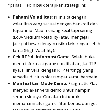
"panas", lebih baik terapkan strategi ini:
Pahami Volatilitas:
Pilih slot dengan
volatilitas yang sesuai dengan bankroll dan
tujuanmu. Mau menang kecil tapi sering
(Low/Medium Volatility) atau mengejar
jackpot besar dengan risiko kekeringan lebih
lama (High Volatility)?
Cek RTP di Informasi Game:
Selalu buka
menu informasi game dan lihat angka RTP-
nya. Pilih versi dengan RTP tertinggi yang
tersedia di situs slot tempat kamu bermain.
Manfaatkan Mode Demo:
Pragmatic Play
menyediakan versi demo untuk hampir
semua slotnya. Gunakan ini untuk
memahami alur game, fitur bonus, dan get
feel dari volatilitasnya tanpa risiko