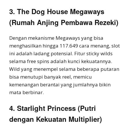
3. The Dog House Megaways
(Rumah Anjing Pembawa Rezeki)
Dengan mekanisme Megaways yang bisa
menghasilkan hingga 117.649 cara menang, slot
ini adalah ladang potensial. Fitur sticky wilds
selama free spins adalah kunci kekuatannya.
Wild yang menempel selama beberapa putaran
bisa menutupi banyak reel, memicu
kemenangan berantai yang jumlahnya bikin
mata berbinar.
4. Starlight Princess (Putri
dengan Kekuatan Multiplier)