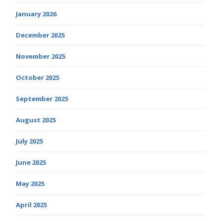
January 2026
December 2025
November 2025
October 2025
September 2025
August 2025
July 2025
June 2025
May 2025
April 2025