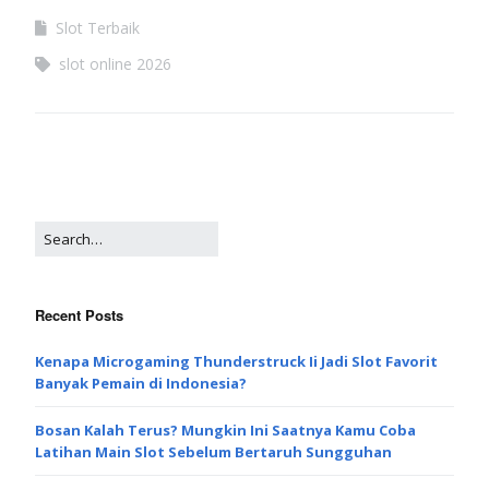
Slot Terbaik
slot online 2026
Recent Posts
Kenapa Microgaming Thunderstruck Ii Jadi Slot Favorit
Banyak Pemain di Indonesia?
Bosan Kalah Terus? Mungkin Ini Saatnya Kamu Coba
Latihan Main Slot Sebelum Bertaruh Sungguhan