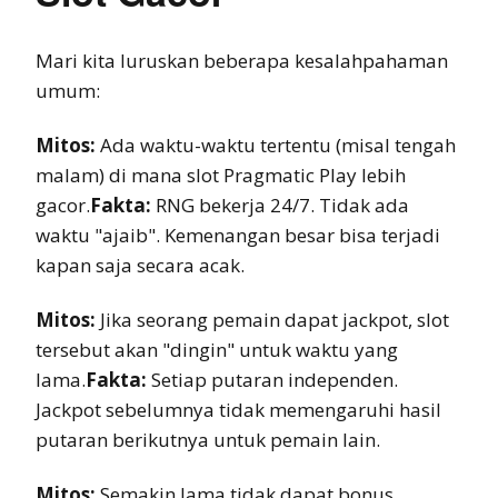
Mari kita luruskan beberapa kesalahpahaman
umum:
Mitos:
Ada waktu-waktu tertentu (misal tengah
malam) di mana slot Pragmatic Play lebih
gacor.
Fakta:
RNG bekerja 24/7. Tidak ada
waktu "ajaib". Kemenangan besar bisa terjadi
kapan saja secara acak.
Mitos:
Jika seorang pemain dapat jackpot, slot
tersebut akan "dingin" untuk waktu yang
lama.
Fakta:
Setiap putaran independen.
Jackpot sebelumnya tidak memengaruhi hasil
putaran berikutnya untuk pemain lain.
Mitos:
Semakin lama tidak dapat bonus,