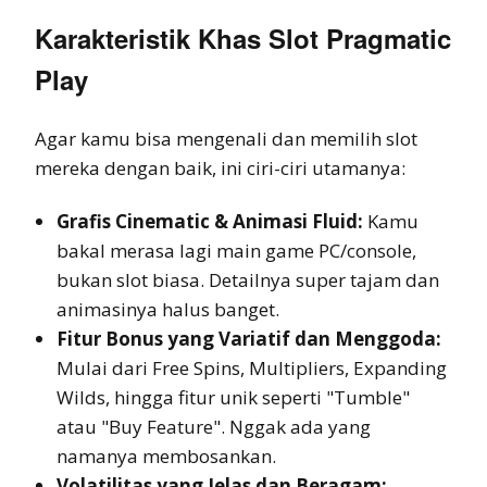
Karakteristik Khas Slot Pragmatic
Play
Agar kamu bisa mengenali dan memilih slot
mereka dengan baik, ini ciri-ciri utamanya:
Grafis Cinematic & Animasi Fluid:
Kamu
bakal merasa lagi main game PC/console,
bukan slot biasa. Detailnya super tajam dan
animasinya halus banget.
Fitur Bonus yang Variatif dan Menggoda:
Mulai dari Free Spins, Multipliers, Expanding
Wilds, hingga fitur unik seperti "Tumble"
atau "Buy Feature". Nggak ada yang
namanya membosankan.
Volatilitas yang Jelas dan Beragam: