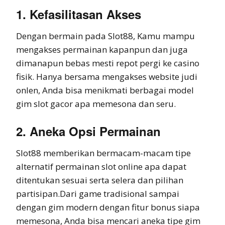
1. Kefasilitasan Akses
Dengan bermain pada Slot88, Kamu mampu
mengakses permainan kapanpun dan juga
dimanapun bebas mesti repot pergi ke casino
fisik. Hanya bersama mengakses website judi
onlen, Anda bisa menikmati berbagai model
gim slot gacor apa memesona dan seru.
2. Aneka Opsi Permainan
Slot88 memberikan bermacam-macam tipe
alternatif permainan slot online apa dapat
ditentukan sesuai serta selera dan pilihan
partisipan.Dari game tradisional sampai
dengan gim modern dengan fitur bonus siapa
memesona, Anda bisa mencari aneka tipe gim