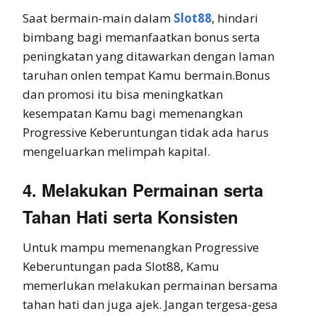
Saat bermain-main dalam
Slot88
, hindari
bimbang bagi memanfaatkan bonus serta
peningkatan yang ditawarkan dengan laman
taruhan onlen tempat Kamu bermain.Bonus
dan promosi itu bisa meningkatkan
kesempatan Kamu bagi memenangkan
Progressive Keberuntungan tidak ada harus
mengeluarkan melimpah kapital.
4. Melakukan Permainan serta
Tahan Hati serta Konsisten
Untuk mampu memenangkan Progressive
Keberuntungan pada Slot88, Kamu
memerlukan melakukan permainan bersama
tahan hati dan juga ajek. Jangan tergesa-gesa