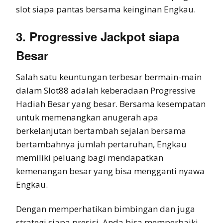
slot siapa pantas bersama keinginan Engkau.
3. Progressive Jackpot siapa
Besar
Salah satu keuntungan terbesar bermain-main
dalam Slot88 adalah keberadaan Progressive
Hadiah Besar yang besar. Bersama kesempatan
untuk memenangkan anugerah apa
berkelanjutan bertambah sejalan bersama
bertambahnya jumlah pertaruhan, Engkau
memiliki peluang bagi mendapatkan
kemenangan besar yang bisa mengganti nyawa
Engkau.
Dengan memperhatikan bimbingan dan juga
strategi siapa presisi, Anda bisa memperbaiki