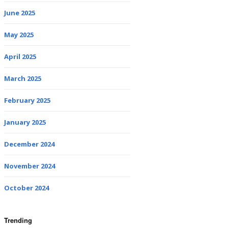
June 2025
May 2025
April 2025
March 2025
February 2025
January 2025
December 2024
November 2024
October 2024
Trending