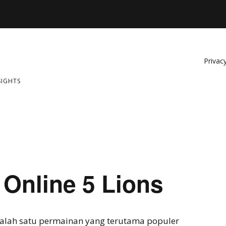
Privacy
SIGHTS
 Online 5 Lions
 salah satu permainan yang terutama populer