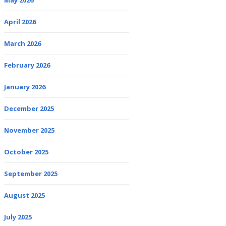
May 2026
April 2026
March 2026
February 2026
January 2026
December 2025
November 2025
October 2025
September 2025
August 2025
July 2025