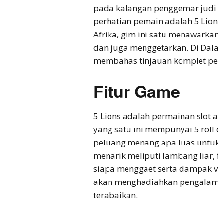
pada kalangan penggemar judi 
perhatian pemain adalah 5 Lion
Afrika, gim ini satu menawark
dan juga menggetarkan. Di Dala
membahas tinjauan komplet perih
Fitur Game
5 Lions adalah permainan slot
yang satu ini mempunyai 5 rol
peluang menang apa luas untuk
menarik meliputi lambang liar, 
siapa menggaet serta dampak v
akan menghadiahkan pengalama
terabaikan.