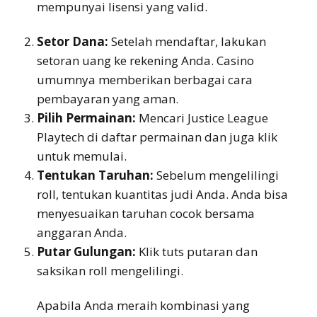
mempunyai lisensi yang valid.
Setor Dana:
Setelah mendaftar, lakukan
setoran uang ke rekening Anda. Casino
umumnya memberikan berbagai cara
pembayaran yang aman.
Pilih Permainan:
Mencari Justice League
Playtech di daftar permainan dan juga klik
untuk memulai.
Tentukan Taruhan:
Sebelum mengelilingi
roll, tentukan kuantitas judi Anda. Anda bisa
menyesuaikan taruhan cocok bersama
anggaran Anda.
Putar Gulungan:
Klik tuts putaran dan
saksikan roll mengelilingi.
Apabila Anda meraih kombinasi yang