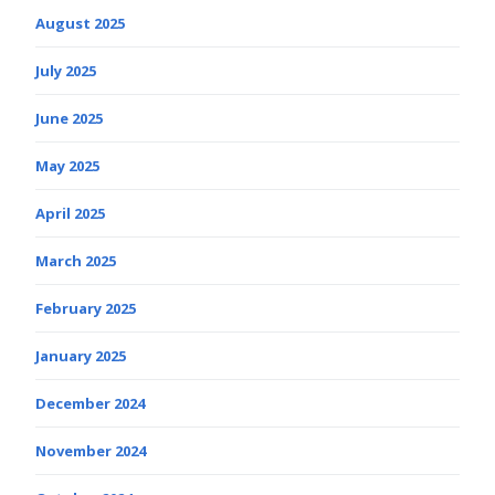
August 2025
July 2025
June 2025
May 2025
April 2025
March 2025
February 2025
January 2025
December 2024
November 2024