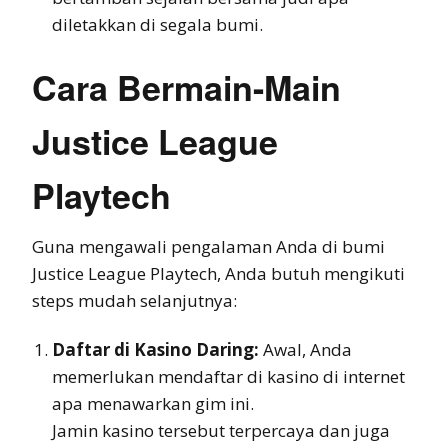
diletakkan di segala bumi.
Cara Bermain-Main
Justice League
Playtech
Guna mengawali pengalaman Anda di bumi
Justice League Playtech, Anda butuh mengikuti
steps mudah selanjutnya:
Daftar di Kasino Daring:
Awal, Anda
memerlukan mendaftar di kasino di internet
apa menawarkan gim ini.
Jamin kasino tersebut terpercaya dan juga