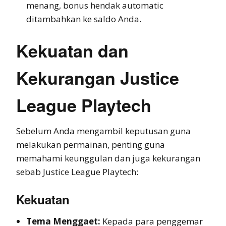
menang, bonus hendak automatic
ditambahkan ke saldo Anda.
Kekuatan dan
Kekurangan Justice
League Playtech
Sebelum Anda mengambil keputusan guna
melakukan permainan, penting guna
memahami keunggulan dan juga kekurangan
sebab Justice League Playtech:
Kekuatan
Tema Menggaet:
Kepada para penggemar