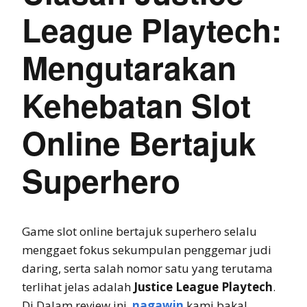
League Playtech:
Mengutarakan
Kehebatan Slot
Online Bertajuk
Superhero
Game slot online bertajuk superhero selalu
menggaet fokus sekumpulan penggemar judi
daring, serta salah nomor satu yang terutama
terlihat jelas adalah
Justice League Playtech
.
Di Dalam review ini,
nagawin
kami bakal