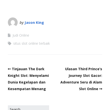
by
Jason King
Judi Online
situs slot online terbaik
Tinjauan The Dark
Ulasan Third Prince’s
Knight Slot: Menyelami
Journey Slot Gacor:
Dunia Kegelapan dan
Adventure Seru di Alam
Kesempatan Menang
Slot Online