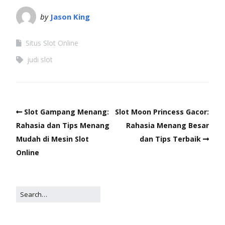
by
Jason King
Situs Slot Online
judi slot
Slot Gampang Menang:
Slot Moon Princess Gacor:
Rahasia dan Tips Menang
Rahasia Menang Besar
Mudah di Mesin Slot
dan Tips Terbaik
Online