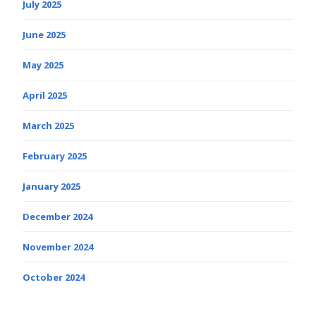
July 2025
June 2025
May 2025
April 2025
March 2025
February 2025
January 2025
December 2024
November 2024
October 2024