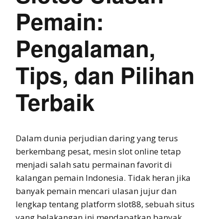
Pemain:
Pengalaman,
Tips, dan Pilihan
Terbaik
Dalam dunia perjudian daring yang terus
berkembang pesat, mesin slot online tetap
menjadi salah satu permainan favorit di
kalangan pemain Indonesia. Tidak heran jika
banyak pemain mencari ulasan jujur dan
lengkap tentang platform slot88, sebuah situs
yang belakangan ini mendapatkan banyak