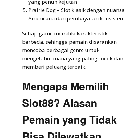
yang penuh kejutan
Prairie Dog – Slot klasik dengan nuansa
Americana dan pembayaran konsisten
Setiap game memiliki karakteristik
berbeda, sehingga pemain disarankan
mencoba berbagai genre untuk
mengetahui mana yang paling cocok dan
memberi peluang terbaik.
Mengapa Memilih
Slot88? Alasan
Pemain yang Tidak
Bisa Dilewatkan