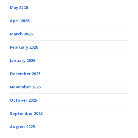
May 2026
April 2026
March 2026
February 2026
January 2026
December 2025
November 2025
October 2025
September 2025
August 2025