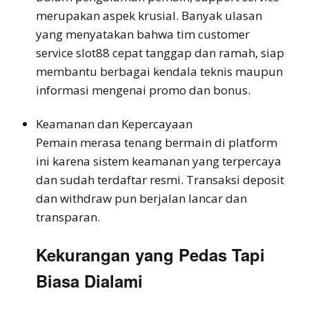
merupakan aspek krusial. Banyak ulasan
yang menyatakan bahwa tim customer
service slot88 cepat tanggap dan ramah, siap
membantu berbagai kendala teknis maupun
informasi mengenai promo dan bonus.
Keamanan dan Kepercayaan
Pemain merasa tenang bermain di platform
ini karena sistem keamanan yang terpercaya
dan sudah terdaftar resmi. Transaksi deposit
dan withdraw pun berjalan lancar dan
transparan.
Kekurangan yang Pedas Tapi
Biasa Dialami