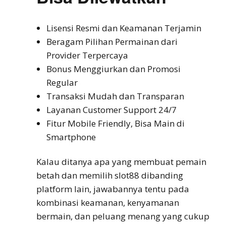
Lisensi Resmi dan Keamanan Terjamin
Beragam Pilihan Permainan dari
Provider Terpercaya
Bonus Menggiurkan dan Promosi
Regular
Transaksi Mudah dan Transparan
Layanan Customer Support 24/7
Fitur Mobile Friendly, Bisa Main di
Smartphone
Kalau ditanya apa yang membuat pemain
betah dan memilih slot88 dibanding
platform lain, jawabannya tentu pada
kombinasi keamanan, kenyamanan
bermain, dan peluang menang yang cukup