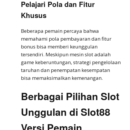
Pelajari Pola dan Fitur
Khusus
Beberapa pemain percaya bahwa
memahami pola pembayaran dan fitur
bonus bisa memberi keunggulan
tersendiri. Meskipun mesin slot adalah
game keberuntungan, strategi pengelolaan
taruhan dan penempatan kesempatan
bisa memaksimalkan kemenangan.
Berbagai Pilihan Slot
Unggulan di Slot88
Versi Pemain