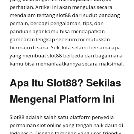
perhatian. Artikel ini akan mengulas secara
mendalam tentang slot88 dari sudut pandang
pemain, berbagi pengalaman, tips, dan
panduan agar kamu bisa mendapatkan
gambaran lengkap sebelum memutuskan
bermain di sana. Yuk, kita selami bersama apa
yang membuat slot88 berbeda dan bagaimana
kamu bisa memanfaatkannya secara maksimal.
Apa Itu Slot88? Sekilas
Mengenal Platform Ini
Slot88 adalah salah satu platform penyedia
permainan slot online yang tengah naik daun di
Indonesia. Dengan tampilan yang user-friendly,