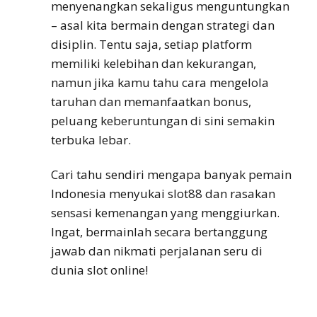
menyenangkan sekaligus menguntungkan
– asal kita bermain dengan strategi dan
disiplin. Tentu saja, setiap platform
memiliki kelebihan dan kekurangan,
namun jika kamu tahu cara mengelola
taruhan dan memanfaatkan bonus,
peluang keberuntungan di sini semakin
terbuka lebar.
Cari tahu sendiri mengapa banyak pemain
Indonesia menyukai slot88 dan rasakan
sensasi kemenangan yang menggiurkan.
Ingat, bermainlah secara bertanggung
jawab dan nikmati perjalanan seru di
dunia slot online!