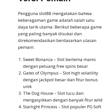
Pengguna slot88 mengatakan bahwa
keberagaman game adalah salah satu
daya tarik utama. Berikut beberapa game
yang paling banyak disukai dan
direkomendasikan berdasarkan ulasan
pemain:
Sweet Bonanza – Slot bertema manis
dengan peluang free spins besar
Gates of Olympus – Slot high volatility
dengan jackpot besar dan fitur bonus
unik
The Dog House – Slot lucu dan
mengasyikkan dengan banyak fitur wild
Starlight Princess – Slot populer PG Soft