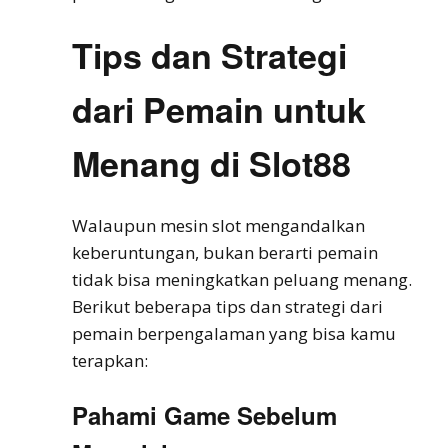
Tips dan Strategi
dari Pemain untuk
Menang di Slot88
Walaupun mesin slot mengandalkan
keberuntungan, bukan berarti pemain
tidak bisa meningkatkan peluang menang.
Berikut beberapa tips dan strategi dari
pemain berpengalaman yang bisa kamu
terapkan:
Pahami Game Sebelum