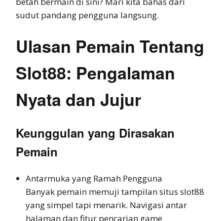
betah bermain di sini? Mari kita bahas dari
sudut pandang pengguna langsung.
Ulasan Pemain Tentang
Slot88: Pengalaman
Nyata dan Jujur
Keunggulan yang Dirasakan
Pemain
Antarmuka yang Ramah Pengguna
Banyak pemain memuji tampilan situs slot88
yang simpel tapi menarik. Navigasi antar
halaman dan fitur pencarian game