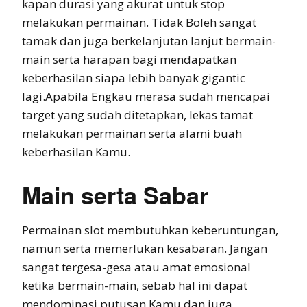
kapan durasi yang akurat untuk stop
melakukan permainan. Tidak Boleh sangat
tamak dan juga berkelanjutan lanjut bermain-
main serta harapan bagi mendapatkan
keberhasilan siapa lebih banyak gigantic
lagi.Apabila Engkau merasa sudah mencapai
target yang sudah ditetapkan, lekas tamat
melakukan permainan serta alami buah
keberhasilan Kamu.
Main serta Sabar
Permainan slot membutuhkan keberuntungan,
namun serta memerlukan kesabaran. Jangan
sangat tergesa-gesa atau amat emosional
ketika bermain-main, sebab hal ini dapat
mendominasi putusan Kamu dan juga