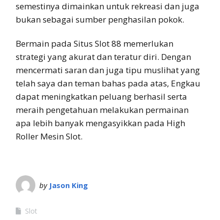
semestinya dimainkan untuk rekreasi dan juga
bukan sebagai sumber penghasilan pokok.
Bermain pada Situs Slot 88 memerlukan
strategi yang akurat dan teratur diri. Dengan
mencermati saran dan juga tipu muslihat yang
telah saya dan teman bahas pada atas, Engkau
dapat meningkatkan peluang berhasil serta
meraih pengetahuan melakukan permainan
apa lebih banyak mengasyikkan pada High
Roller Mesin Slot.
by
Jason King
Slot