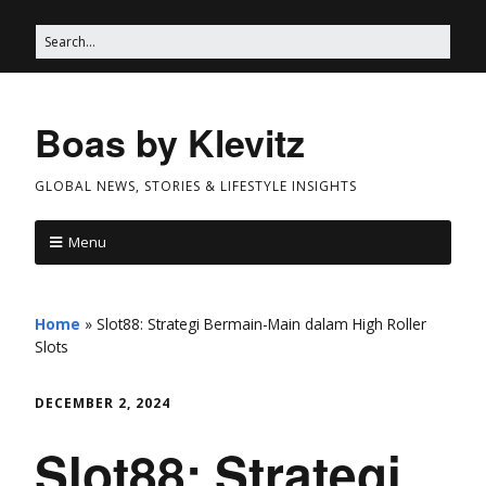
Boas by Klevitz
GLOBAL NEWS, STORIES & LIFESTYLE INSIGHTS
Menu
Home
»
Slot88: Strategi Bermain-Main dalam High Roller
Slots
DECEMBER 2, 2024
Slot88: Strategi