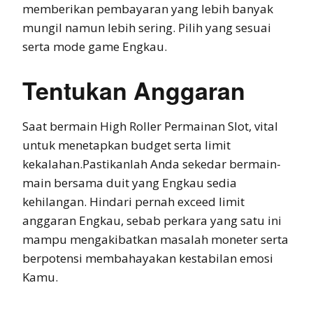
memberikan pembayaran yang lebih banyak
mungil namun lebih sering. Pilih yang sesuai
serta mode game Engkau.
Tentukan Anggaran
Saat bermain High Roller Permainan Slot, vital
untuk menetapkan budget serta limit
kekalahan.Pastikanlah Anda sekedar bermain-
main bersama duit yang Engkau sedia
kehilangan. Hindari pernah exceed limit
anggaran Engkau, sebab perkara yang satu ini
mampu mengakibatkan masalah moneter serta
berpotensi membahayakan kestabilan emosi
Kamu.