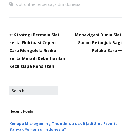
slot online terpercaya di indonesia
Strategi Bermain Slot
Menavigasi Dunia Slot
serta Fluktuasi Ceper:
Gacor: Petunjuk Bagi
Cara Mengelola Risiko
Pelaku Baru
serta Meraih Keberhasilan
Kecil siapa Konsisten
Recent Posts
Kenapa Microgaming Thunderstruck Ii Jadi Slot Favorit
Banyak Pemain di Indonesia?