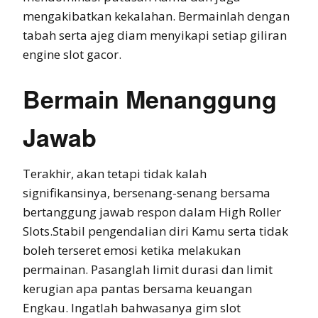
mengakibatkan kekalahan. Bermainlah dengan
tabah serta ajeg diam menyikapi setiap giliran
engine slot gacor.
Bermain Menanggung
Jawab
Terakhir, akan tetapi tidak kalah
signifikansinya, bersenang-senang bersama
bertanggung jawab respon dalam High Roller
Slots.Stabil pengendalian diri Kamu serta tidak
boleh terseret emosi ketika melakukan
permainan. Pasanglah limit durasi dan limit
kerugian apa pantas bersama keuangan
Engkau. Ingatlah bahwasanya gim slot