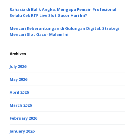
Rahasia di Balik Angka: Mengapa Pemain Profesional
Selalu Cek RTP Live Slot Gacor Hari Ini?
Mencari Keberuntungan di Gulungan Digital: Strategi
Mencari Slot Gacor Malam Ini
Archives
July 2026
May 2026
April 2026
March 2026
February 2026
January 2026