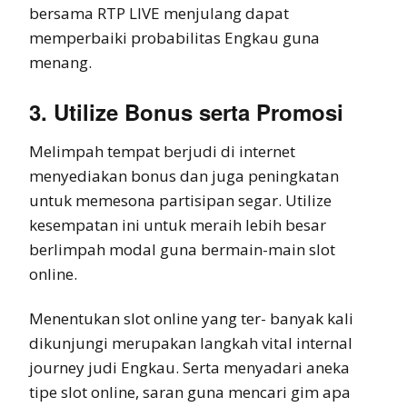
bersama RTP LIVE menjulang dapat
memperbaiki probabilitas Engkau guna
menang.
3. Utilize Bonus serta Promosi
Melimpah tempat berjudi di internet
menyediakan bonus dan juga peningkatan
untuk memesona partisipan segar. Utilize
kesempatan ini untuk meraih lebih besar
berlimpah modal guna bermain-main slot
online.
Menentukan slot online yang ter- banyak kali
dikunjungi merupakan langkah vital internal
journey judi Engkau. Serta menyadari aneka
tipe slot online, saran guna mencari gim apa