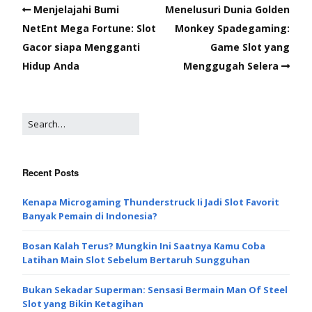
Menjelajahi Bumi
Menelusuri Dunia Golden
NetEnt Mega Fortune: Slot
Monkey Spadegaming:
Gacor siapa Mengganti
Game Slot yang
Hidup Anda
Menggugah Selera
Recent Posts
Kenapa Microgaming Thunderstruck Ii Jadi Slot Favorit
Banyak Pemain di Indonesia?
Bosan Kalah Terus? Mungkin Ini Saatnya Kamu Coba
Latihan Main Slot Sebelum Bertaruh Sungguhan
Bukan Sekadar Superman: Sensasi Bermain Man Of Steel
Slot yang Bikin Ketagihan