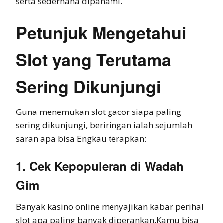
serta sederhana dipahami.
Petunjuk Mengetahui
Slot yang Terutama
Sering Dikunjungi
Guna menemukan slot gacor siapa paling
sering dikunjungi, beriringan ialah sejumlah
saran apa bisa Engkau terapkan:
1. Cek Kepopuleran di Wadah
Gim
Banyak kasino online menyajikan kabar perihal
slot apa paling banyak diperankan.Kamu bisa