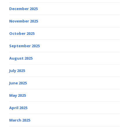
December 2025
November 2025
October 2025
September 2025
August 2025
July 2025
June 2025
May 2025
April 2025
March 2025