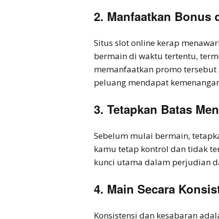
2. Manfaatkan Bonus 
Situs slot online kerap menaw
bermain di waktu tertentu, term
memanfaatkan promo tersebut 
peluang mendapat kemenangan 
3. Tetapkan Batas Me
Sebelum mulai bermain, tetap
kamu tetap kontrol dan tidak t
kunci utama dalam perjudian d
4. Main Secara Konsis
Konsistensi dan kesabaran ada