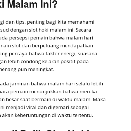
ki Malam Ini?
i dan tips, penting bagi kita memahami
sud dengan slot hoki malam ini. Secara
 pada persepsi pemain bahwa malam hari
rmain slot dan berpeluang mendapatkan
ang percaya bahwa faktor energi, suasana
n lebih condong ke arah positif pada
menang pun meningkat.
k ada jaminan bahwa malam hari selalu lebih
 para pemain menunjukkan bahwa mereka
n besar saat bermain di waktu malam. Maka
m ini menjadi viral dan digemari sebagai
 akan keberuntungan di waktu tertentu.