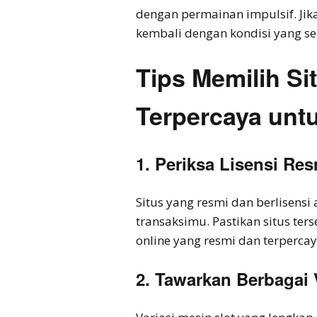
dengan permainan impulsif. Jik
kembali dengan kondisi yang se
Tips Memilih Si
Terpercaya untu
1. Periksa Lisensi Res
Situs yang resmi dan berlisen
transaksimu. Pastikan situs ter
online yang resmi dan terpercay
2. Tawarkan Berbagai V