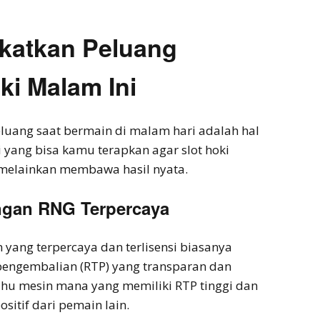
gkatkan Peluang
ki Malam Ini
luang saat bermain di malam hari adalah hal
i yang bisa kamu terapkan agar slot hoki
 melainkan membawa hasil nyata.
engan RNG Terpercaya
yang terpercaya dan terlisensi biasanya
t pengembalian (RTP) yang transparan dan
hu mesin mana yang memiliki RTP tinggi dan
itif dari pemain lain.