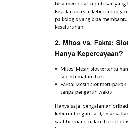
bisa membuat keputusan yang l
Keyakinan akan keberuntungan 
psikologis yang bisa membant
keseluruhan.
2. Mitos vs. Fakta: Sl
Hanya Kepercayaan?
Mitos: Mesin slot tertentu ha
seperti malam hari.
Fakta: Mesin slot merupakan 
tanpa pengaruh waktu.
Hanya saja, pengalaman pribad
keberuntungan. Jadi, selama k
saat bermain malam hari, itu b