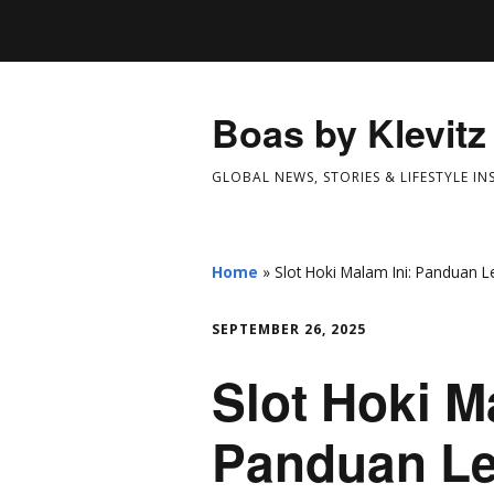
Boas by Klevitz
GLOBAL NEWS, STORIES & LIFESTYLE IN
Home
»
Slot Hoki Malam Ini: Panduan L
SEPTEMBER 26, 2025
Slot Hoki M
Panduan Le