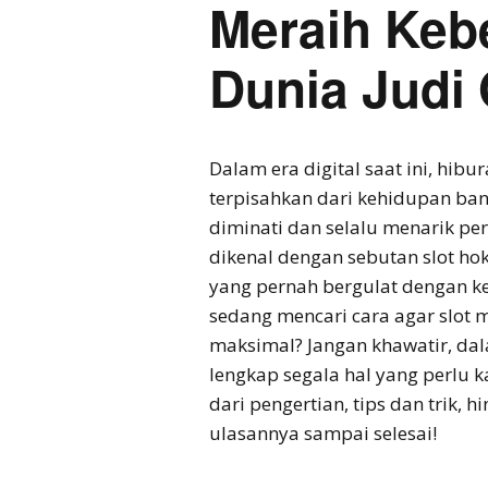
Meraih Keb
Dunia Judi 
Dalam era digital saat ini, hibu
terpisahkan dari kehidupan ban
diminati dan selalu menarik per
dikenal dengan sebutan slot h
yang pernah bergulat dengan k
sedang mencari cara agar slot 
maksimal? Jangan khawatir, dal
lengkap segala hal yang perlu k
dari pengertian, tips dan trik, h
ulasannya sampai selesai!